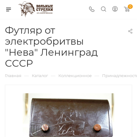
0
Футляр от
электробритвы
"Нева" Ленинград
СССР
—
—
—
Главная
Каталог
Коллекционное
Принадлежност