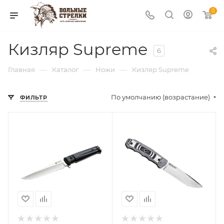
0
Кизляр Supreme
6
—
—
—
Главная
Каталог
Ножи
Кизляр Supreme
По умолчанию (возрастание)
ФИЛЬТР