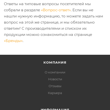
Ответы на типовые вопросы посетителей мы
собрали в разделе
«Вопрос-ответ»
. Если вы не
нашли нужную информацию, то можете задать нам
вопрос на этой же странице, и мы обязательно
ответим! С производителями и списком их
продукции можно ознакомиться на странице
«Бренды»
.
КОМПАНИЯ
О компании
Новости
Отзывы
Карьера
ИНФОРМАЦИЯ