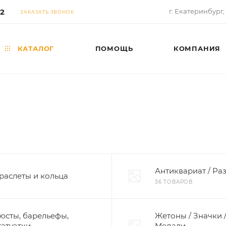
02
г. Екатеринбург,
ЗАКАЗАТЬ ЗВОНОК
КАТАЛОГ
ПОМОЩЬ
КОМПАНИЯ
Антиквариат / Ра
раслеты и кольца
36 ТОВАРОВ
юсты, барельефы,
Жетоны / Значки /
татуэтки
Медали