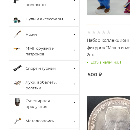
пистолеты
Пули и аксессуары
Ножи
Набор коллекцион
фигурок "Маша и м
ММГ оружия и
патронов
2шт.
Есть в наличии: 1
Спорт и туризм
500
₽
Луки, арбалеты,
рогатки
Сувенирная
продукция
Металлопоиск