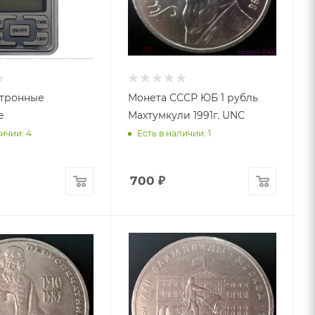
ктронные
Монета СССР ЮБ 1 рубль
е
Махтумкули 1991г. UNC
ичии: 4
Есть в наличии: 1
700
₽