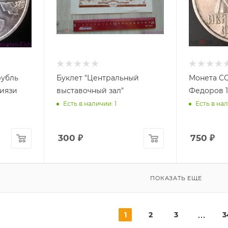
рубль
Буклет "Центральный
Монета СС
Ниязи
выставочный зал"
Федоров 
Есть в наличии: 1
Есть в нал
300
₽
750
₽
ПОКАЗАТЬ ЕЩЕ
1
2
3
3