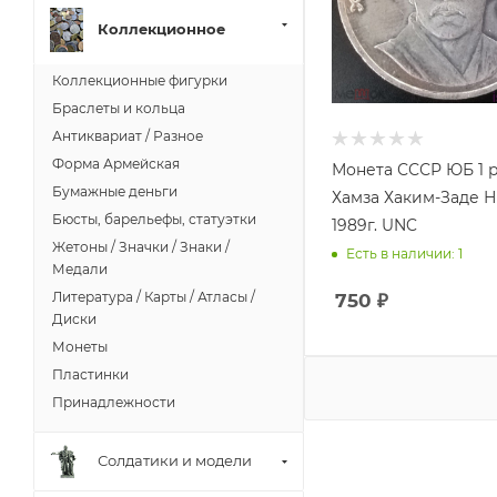
Коллекционное
Коллекционные фигурки
Браслеты и кольца
Антиквариат / Разное
Форма Армейская
Монета СССР ЮБ 1 
Бумажные деньги
Хамза Хаким-Заде 
Бюсты, барельефы, статуэтки
1989г. UNC
Жетоны / Значки / Знаки /
Есть в наличии: 1
Медали
Литература / Карты / Атласы /
750
₽
Диски
Монеты
Пластинки
Принадлежности
Солдатики и модели