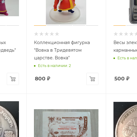
ных
Коллекционная фигурка
Весы эле
едведь"
"Вовка в Тридевятом
карманны
царстве. Вовка"
Есть в нал
Есть в наличии: 2
800
₽
500
₽