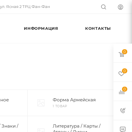
 ул. Ясная 2 ТРЦ Фан-Фан
ИНФОРМАЦИЯ
КОНТАКТЫ
0
0
0
зное
Форма Армейская
1 ТОВАР
 Знаки /
Литература / Карты /
Атласы / Диски