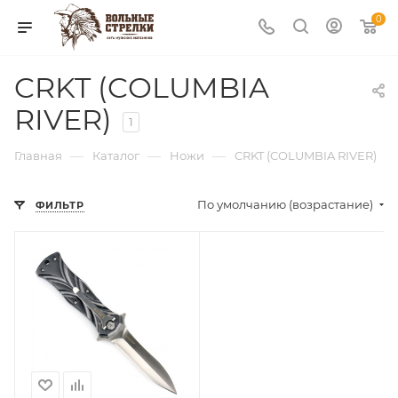
0
CRKT (COLUMBIA
RIVER)
1
—
—
—
Главная
Каталог
Ножи
CRKT (COLUMBIA RIVER)
По умолчанию (возрастание)
ФИЛЬТР