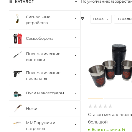
По умолчанию (возраста
КАТАЛОГ
Сигнальные
Цена
В нал
устройства
Самооборона
Пневматические
винтовки
Пневматические
пистолеты
Пули и аксессуары
Ножи
Стакан металл-кожа
большой
ММГ оружия и
патронов
Есть в наличии: 14