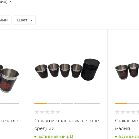
ние)
ичии
Цвет
 в чехле
Стакан металл-кожа в чехле
Стакан ме
средний
малый
Есть в наличии: 13
Есть в нал