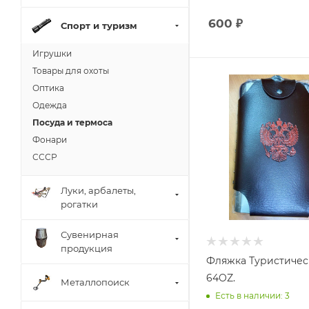
600
₽
Спорт и туризм
Игрушки
Товары для охоты
Оптика
Одежда
Посуда и термоса
Фонари
СССР
Луки, арбалеты,
рогатки
Сувенирная
продукция
Фляжка Туристичес
64OZ.
Металлопоиск
Есть в наличии: 3