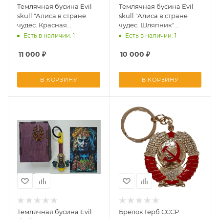
Темлячная бусина Evil
Темлячная бусина Evil
skull "Алиса в стране
skull "Алиса в стране
чудес. Красная
чудес. Шляпник"
Королева"
лимитированное
Есть в наличии: 1
Есть в наличии: 1
лимитированное
издание
издание
11 000
₽
10 000
₽
В КОРЗИНУ
В КОРЗИНУ
Темлячная бусина Evil
Брелок Герб СССР