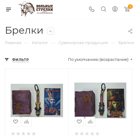
0
Брелки
4
—
—
—
Главная
Каталог
Сувенирная продукция
Брелки
По умолчанию (возрастание)
ФИЛЬТР