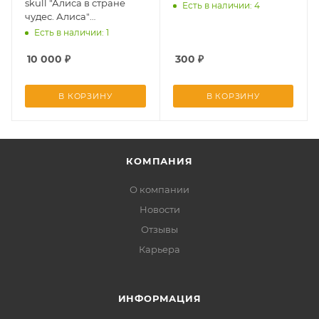
skull "Алиса в стране
Есть в наличии: 4
чудес. Алиса"
лимитированное
Есть в наличии: 1
издание
10 000
₽
300
₽
В КОРЗИНУ
В КОРЗИНУ
КОМПАНИЯ
О компании
Новости
Отзывы
Карьера
ИНФОРМАЦИЯ