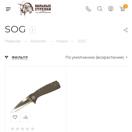
0
SOG
1
—
—
—
Главная
Каталог
Ножи
SOG
По умолчанию (возрастание)
ФИЛЬТР