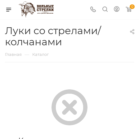
0
Луки со стрелами/
колчанами
—
Главная
Каталог