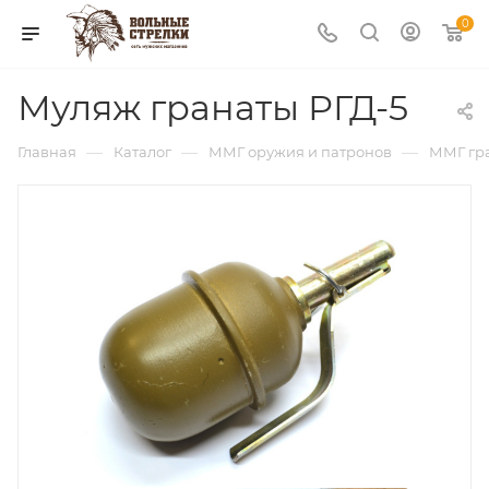
0
Муляж гранаты РГД-5
—
—
—
Главная
Каталог
ММГ оружия и патронов
ММГ гр