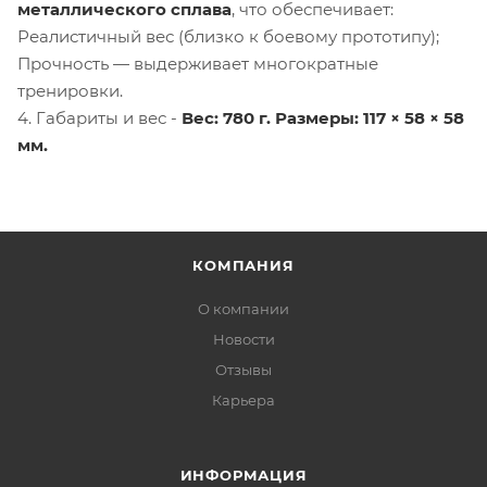
металлического сплава
, что обеспечивает:
Реалистичный вес (близко к боевому прототипу);
Прочность — выдерживает многократные
тренировки.
4. Габариты и вес -
Вес: 780 г. Размеры: 117 × 58 × 58
мм.
КОМПАНИЯ
О компании
Новости
Отзывы
Карьера
ИНФОРМАЦИЯ