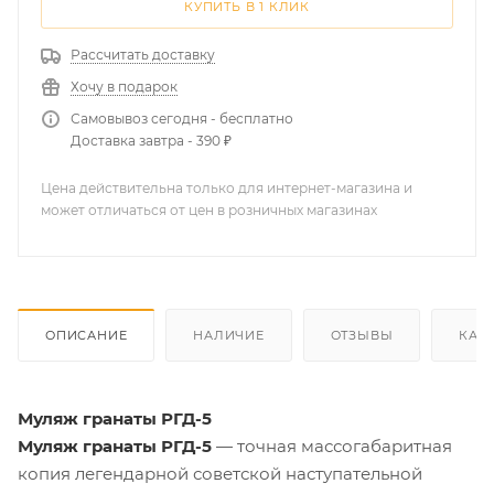
КУПИТЬ В 1 КЛИК
Рассчитать доставку
Хочу в подарок
Самовывоз сегодня - бесплатно
Доставка завтра - 390 ₽
Цена действительна только для интернет-магазина и
может отличаться от цен в розничных магазинах
ОПИСАНИЕ
НАЛИЧИЕ
ОТЗЫВЫ
КАК
Муляж гранаты РГД-5
Муляж гранаты РГД-5
— точная массогабаритная
копия легендарной советской наступательной