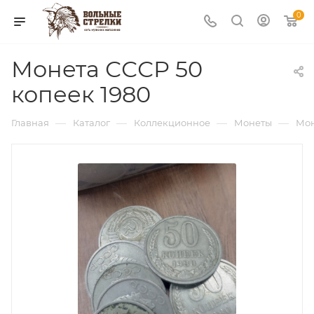
0
Монета СССР 50
копеек 1980
—
—
—
—
Главная
Каталог
Коллекционное
Монеты
Мон