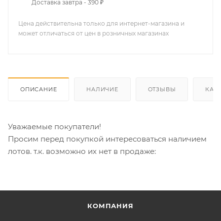
Доставка завтра - 390 ₽
Цена действительна только для интернет-магазина и
может отличаться от цен в розничных магазинах
ОПИСАНИЕ
НАЛИЧИЕ
ОТЗЫВЫ
КАК
Уважаемые покупатели!
Просим перед покупкой интересоваться наличием
лотов. т.к. возможно их нет в продаже:
КОМПАНИЯ