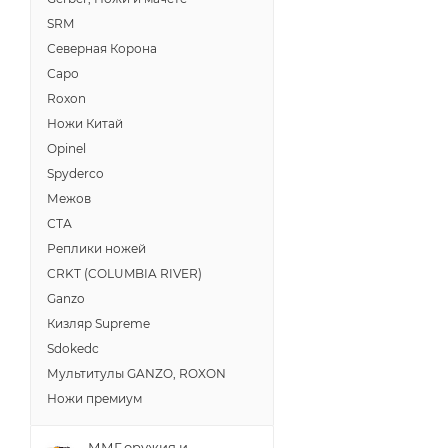
SRM
Северная Корона
Саро
Roxon
Ножи Китай
Opinel
Spyderco
Межов
СТА
Реплики ножей
CRKT (COLUMBIA RIVER)
Ganzo
Кизляр Supreme
Sdokedc
Мультитулы GANZO, ROXON
Ножи премиум
ММГ оружия и