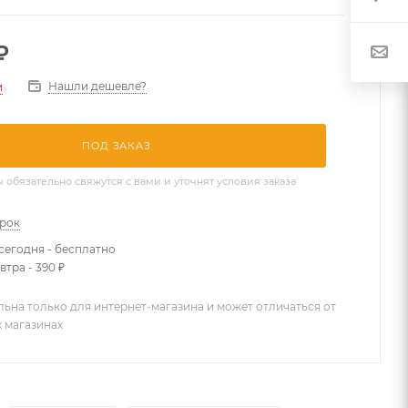
₽
Нашли дешевле?
и
ПОД ЗАКАЗ
бязательно свяжутся с вами и уточнят условия заказа
арок
сегодня - бесплатно
втра - 390 ₽
льна только для интернет-магазина и может отличаться от
х магазинах