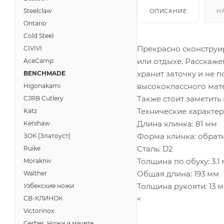
Steelclaw
ОПИСАНИЕ
Н
Ontario
Cold Steel
Прекрасно сконстру
CIVIVI
или отдыхе. Расскаже
AceCamp
хранит заточку и не 
BENCHMADE
высококлассного мате
Higonakami
Также стоит заметить
CJRB Cutlery
Технические характе
Katz
Длина клинка: 81
мм
Kershaw
Форма
клинка:
обрат
ЗОК (Златоуст)
Сталь:
D2
Ruike
Толщина по
обуху:
3.1
Morakniv
Общая длина:
193 мм
Walther
Толщина рукояти: 13 
Узбекские ножи
<
СВ-КЛИНОК
Victorinox
Gerber, Ножи и мачете