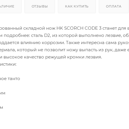
АЛИЧИЕ
ОТЗЫВЫ
КАК КУПИТЬ
ОПЛАТА
ированный
складной нож HK SCORCH CODE 3
станет для
м подробнее: сталь D2, из которой выполнено лезвие, 
поддается влиянию коррозии. Также интересна сама рук
риала, который не позволит ножу выпасть из рук, даже
 и высокое качество режущей кромки лезвия.
ристики:
ное танто
 мм
мм