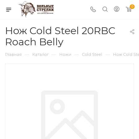
0
Нож Cold Steel 20RBC
Roach Belly
—
—
—
—
Главная
Каталог
Ножи
Cold Steel
Нож Cold St