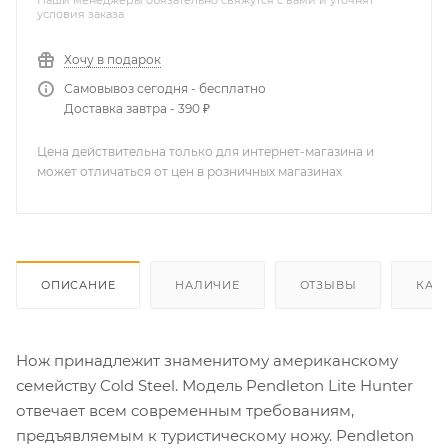
Наши менеджеры обязательно свяжутся с вами и уточнят
условия заказа
Хочу в подарок
Самовывоз сегодня - бесплатно
Доставка завтра - 390 ₽
Цена действительна только для интернет-магазина и
может отличаться от цен в розничных магазинах
ОПИСАНИЕ
НАЛИЧИЕ
ОТЗЫВЫ
КАК
Нож принадлежит знаменитому американскому
семейству Cold Steel. Модель Pendleton Lite Hunter
отвечает всем современным требованиям,
предъявляемым к туристическому ножу. Pendleton