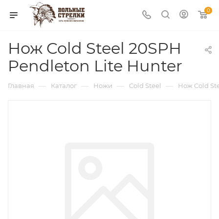
0
Нож Cold Steel 20SPH
Pendleton Lite Hunter
—
—
—
—
Главная
Каталог
Ножи
Cold Steel
Нож Cold St