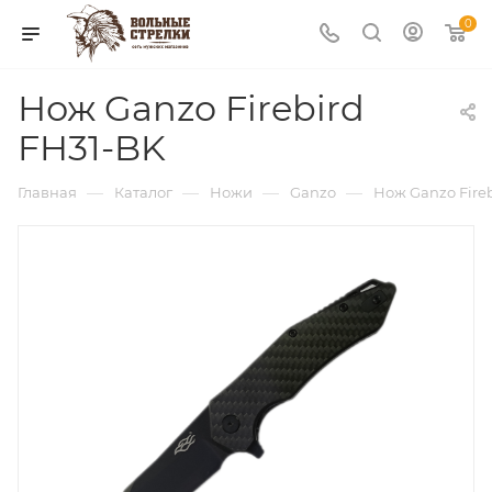
0
Нож Ganzo Firebird
FH31-BK
—
—
—
—
Главная
Каталог
Ножи
Ganzo
Нож Ganzo Fire