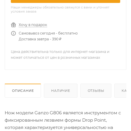
Наши менеджеры обязательно свяжутся с вами и уточнят
условия заказа
Хочу в подарок
Самовывоз сегодня - бесплатно
Доставка завтра - 390 ₽
Цена действительна только для интернет-магазина и
может отличаться от цен в розничных магазинах
ОПИСАНИЕ
НАЛИЧИЕ
ОТЗЫВЫ
КАК
Нож модели Ganzo G806 является инструментом с
фиксированным лезвием формы Drop Point,
которая характеризуется универсальностью на