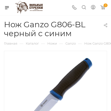
0
Нож Ganzo G806-BL
черный c синим
—
—
—
—
Главная
Каталог
Ножи
Ganzo
Нож Ganzo G80