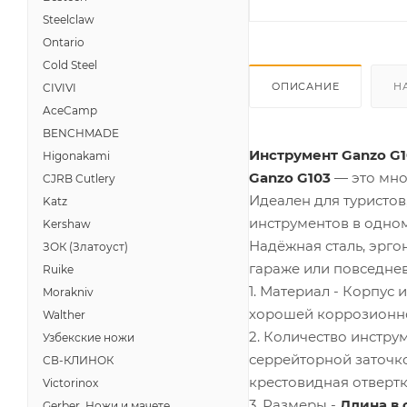
Steelclaw
Ontario
Cold Steel
ОПИСАНИЕ
Н
CIVIVI
AceCamp
BENCHMADE
Инструмент Ganzo G1
Higonakami
Ganzo G103
— это мно
CJRB Cutlery
Идеален для туристов
Katz
инструментов в одном
Kershaw
Надёжная сталь, эрг
ЗОК (Златоуст)
гараже или повседне
Ruike
1. Материал - Корпус
Morakniv
хорошей коррозионной
Walther
2. Количество инстру
Узбекские ножи
серрейторной заточко
СВ-КЛИНОК
крестовидная отвертка
Victorinox
3. Размеры -
Длина в 
Gerber, Ножи и мачете