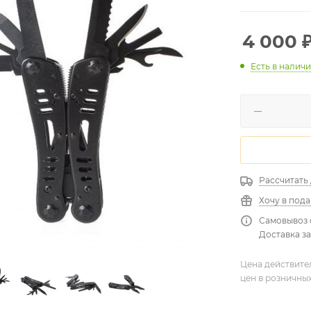
4 000
Есть в налич
Рассчитать
Хочу в под
Самовывоз 
Доставка за
Цена действите
цен в розничны