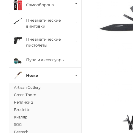
Самооборона
Пневматические
винтовки
Пневматические
пистолеты
Пули и аксессуары
Ножи
Artisan Cutlery
Green Thorn
Реплики 2
Brusletto
Кизляр
SOG
Bestech