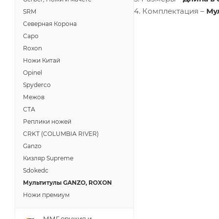
4. Комплектация –
Му
SRM
Северная Корона
Саро
Roxon
Ножи Китай
Opinel
Spyderco
Межов
СТА
Реплики ножей
CRKT (COLUMBIA RIVER)
Ganzo
Кизляр Supreme
Sdokedc
Мультитулы GANZO, ROXON
Ножи премиум
ММГ оружия и