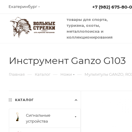
+7 (982) 675-80-
Екатеринбург
товары для спорта,
туризма, охоты,
металлопоиска и
коллекционирования
Инструмент Ganzo G103
—
—
—
Главная
Каталог
Ножи
Мультитулы GANZO, R
КАТАЛОГ
Сигнальные
устройства