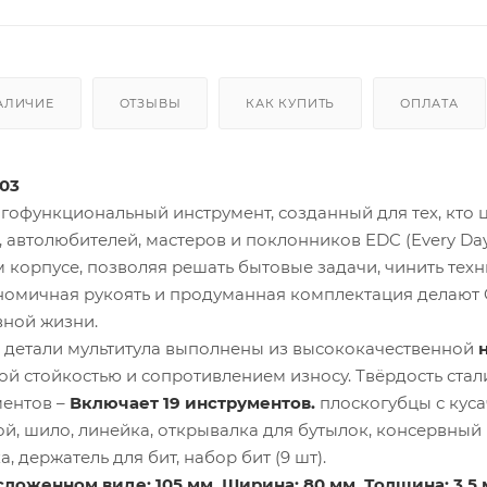
АЛИЧИЕ
ОТЗЫВЫ
КАК КУПИТЬ
ОПЛАТА
03
гофункциональный инструмент, созданный для тех, кто ц
, автолюбителей, мастеров и поклонников EDC (Every Day
 корпусе, позволяя решать бытовые задачи, чинить техни
ономичная рукоять и продуманная комплектация делают 
вной жизни.
 и детали мультитула выполнены из высококачественной
 стойкостью и сопротивлением износу. Твёрдость стали
ментов –
Включает 19 инструментов.
плоскогубцы с куса
й, шило, линейка, открывалка для бутылок, консервный 
, держатель для бит, набор бит (9 шт).
сложенном виде: 105 мм. Ширина: 80 мм. Толщина: 3.5 м