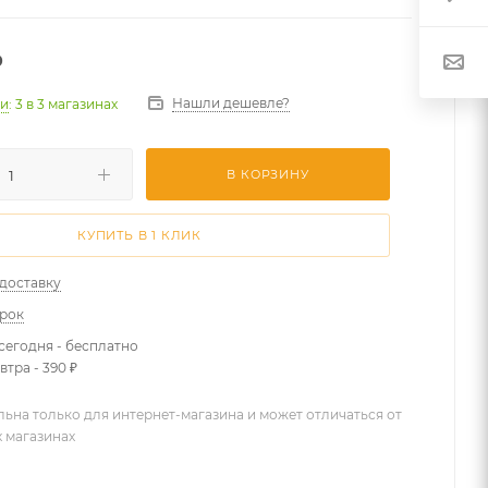
₽
Нашли дешевле?
ии
: 3
в 3 магазинах
В КОРЗИНУ
КУПИТЬ В 1 КЛИК
 доставку
арок
сегодня - бесплатно
втра - 390 ₽
льна только для интернет-магазина и может отличаться от
х магазинах