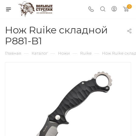
0
Нож Ruike складной
P881-B1
—
—
—
—
Главная
Каталог
Ножи
Ruike
Нож Ruike склад