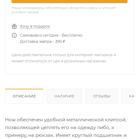
Наши менеджеры обязательно свяжутся с вами и уточнят
условия заказа
Хочу в подарок
Самовывоз сегодня - бесплатно
Доставка завтра - 390 ₽
Цена действительна только для интернет-магазина и
может отличаться от цен в розничных магазинах
ОПИСАНИЕ
НАЛИЧИЕ
ОТЗЫВЫ
КАК
Нож обеспечен удобной металлической клипсой,
позволяющей цеплять его на одежду либо, к
примеру, на рюкзак. Имеет круглый подшипник и