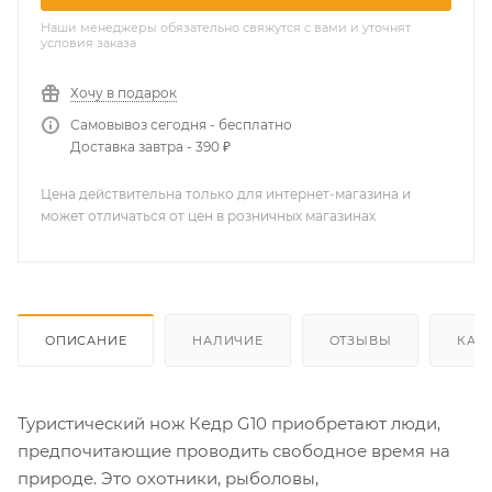
Наши менеджеры обязательно свяжутся с вами и уточнят
условия заказа
Хочу в подарок
Самовывоз сегодня - бесплатно
Доставка завтра - 390 ₽
Цена действительна только для интернет-магазина и
может отличаться от цен в розничных магазинах
ОПИСАНИЕ
НАЛИЧИЕ
ОТЗЫВЫ
КАК
Туристический нож Кедр G10 приобретают люди,
предпочитающие проводить свободное время на
природе. Это охотники, рыболовы,