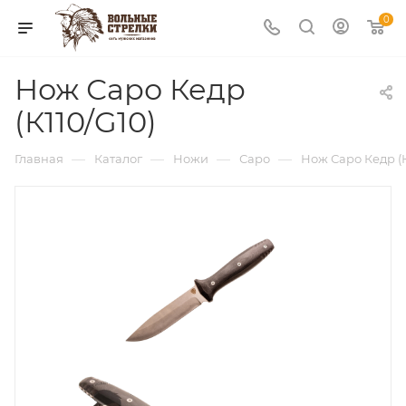
0
Нож Саро Кедр
(К110/G10)
—
—
—
—
Главная
Каталог
Ножи
Саро
Нож Саро Кедр (К