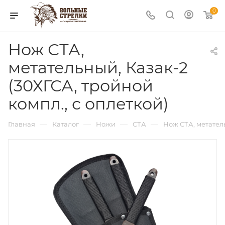
0
Нож СТА,
метательный, Казак-2
(30ХГСА, тройной
компл., с оплеткой)
—
—
—
—
Главная
Каталог
Ножи
СТА
Нож СТА, метатель