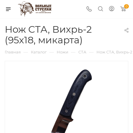
0
Нож СТА, Вихрь-2
(95х18, микарта)
—
—
—
—
Главная
Каталог
Ножи
СТА
Нож СТА, Вихрь-2 