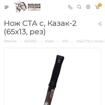
0
Нож СТА с, Казак-2
(65х13, рез)
—
—
—
—
Главная
Каталог
Ножи
СТА
Нож СТА с, Казак-2