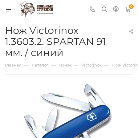
0
Нож Victorinox
1.3603.2. SPARTAN 91
мм. / синий
—
—
—
—
Главная
Каталог
Ножи
Victorinox
Нож Victorin