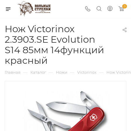
0
Нож Victorinox
2.3903.SE Evolution
S14 85мм 14функций
красный
—
—
—
—
Главная
Каталог
Ножи
Victorinox
Нож Victori