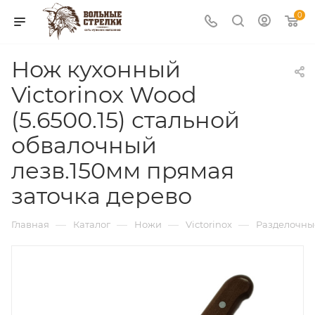
0
Нож кухонный
Victorinox Wood
(5.6500.15) стальной
обвалочный
лезв.150мм прямая
заточка дерево
—
—
—
—
Главная
Каталог
Ножи
Victorinox
Разделочны