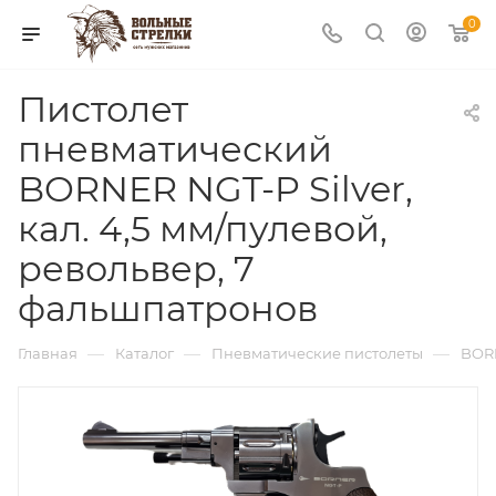
0
Пистолет
пневматический
BORNER NGT-P Silver,
кал. 4,5 мм/пулевой,
револьвер, 7
фальшпатронов
—
—
—
Главная
Каталог
Пневматические пистолеты
BOR