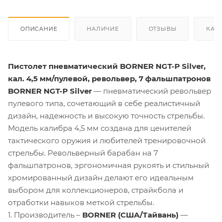
ОПИСАНИЕ
НАЛИЧИЕ
ОТЗЫВЫ
КАК
Пистолет пневматический BORNER NGT-P Silver,
кал. 4,5 мм/пулевой, револьвер, 7 фальшпатронов
BORNER NGT-P Silver
— пневматический револьвер
пулевого типа, сочетающий в себе реалистичный
дизайн, надежность и высокую точность стрельбы.
Модель калибра 4,5 мм создана для ценителей
тактического оружия и любителей тренировочной
стрельбы. Револьверный барабан на 7
фальшпатронов, эргономичная рукоять и стильный
хромированный дизайн делают его идеальным
выбором для коллекционеров, страйкбола и
отработки навыков меткой стрельбы.
1. Производитель –
BORNER (США/Тайвань)
—