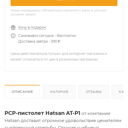
Наши менеджеры обязательно свяжутся с вами и уточнят
условия заказа
Хочу в подарок
Самовывоз сегодня - бесплатно
Доставка завтра - 390 ₽
Цена действительна только для интернет-магазина и
может отличаться от цен в розничных магазинах
ОПИСАНИЕ
НАЛИЧИЕ
ОТЗЫВЫ
КАК
PCP-пистолет Hatsan AT-P1
от компании
Hatsan доставит огромное удовольствие ценителям
снайперской стрельбы. Оружие снабжено