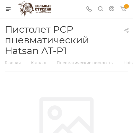
0
Пистолет PCP
пневматический
Hatsan AT-P1
—
—
—
Главная
Каталог
Пневматические пистолеты
Hats