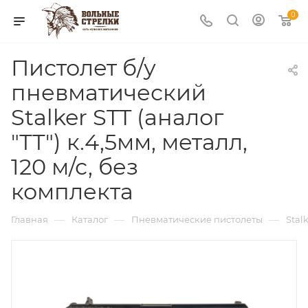
0
Пистолет б/у
пневматический
Stalker STT (аналог
"ТТ") к.4,5мм, металл,
120 м/с, без
комплекта
—
—
—
Главная
Каталог
Пневматические пистолеты
Stal