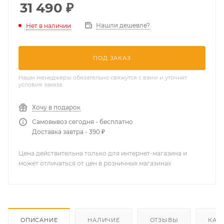
31 490
₽
Нашли дешевле?
Нет в наличии
ПОД ЗАКАЗ
Наши менеджеры обязательно свяжутся с вами и уточнят
условия заказа
Хочу в подарок
Самовывоз сегодня - бесплатно
Доставка завтра - 390 ₽
Цена действительна только для интернет-магазина и
может отличаться от цен в розничных магазинах
ОПИСАНИЕ
НАЛИЧИЕ
ОТЗЫВЫ
КАК