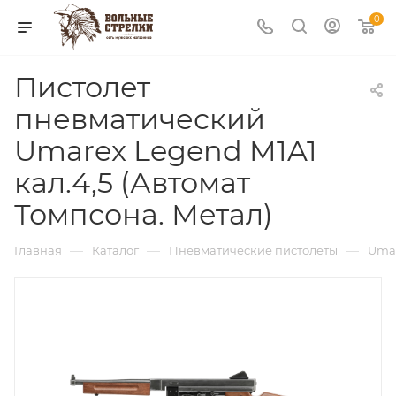
0
Пистолет
пневматический
Umarex Legend M1A1
кал.4,5 (Автомат
Томпсона. Метал)
—
—
—
Главная
Каталог
Пневматические пистолеты
Uma