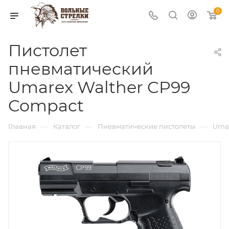
0
Пистолет
пневматический
Umarex Walther CP99
Compact
—
—
—
Главная
Каталог
Пневматические пистолеты
Uma