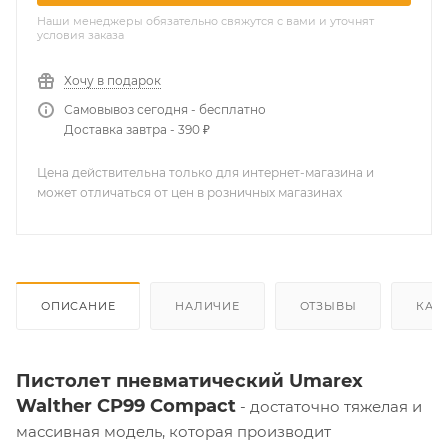
Наши менеджеры обязательно свяжутся с вами и уточнят
условия заказа
Хочу в подарок
Самовывоз сегодня - бесплатно
Доставка завтра - 390 ₽
Цена действительна только для интернет-магазина и
может отличаться от цен в розничных магазинах
ОПИСАНИЕ
НАЛИЧИЕ
ОТЗЫВЫ
КАК
Пистолет пневматический Umarex
Walther CP99 Compact
- достаточно тяжелая и
массивная модель, которая производит