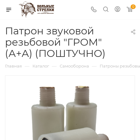
0
Патрон звуковой
резьбовой "ГРОМ"
(А+А) (ПОШТУЧНО)
—
—
—
Главная
Каталог
Самооборона
Патроны резьбов