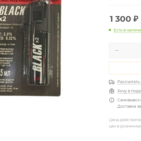
1 300
₽
Есть в налич
Рассчитать
Хочу в под
Самовывоз 
Доставка за
Цена действите
цен в розничны