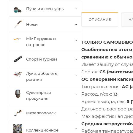
Пули и аксессуары
ОПИСАНИЕ
Н
Ножи
ММГ оружия и
ТОЛЬКО САМОВЫВО
патронов
Особенностью этого 
сравнению с обычно
Спорт и туризм
Имеет защиту от случ
Состав:
CS (синтетич
Луки, арбалеты,
OC олеорезин капсик
рогатки
Тип распыления:
АC (
Сувенирная
Расход, г/сек:
13
продукция
Время выхода, сек:
5 
Дальность распростра
Металлопоиск
Мах эффективная дис
Средняя ветроустойчи
Коллекционное
Рабочая температура