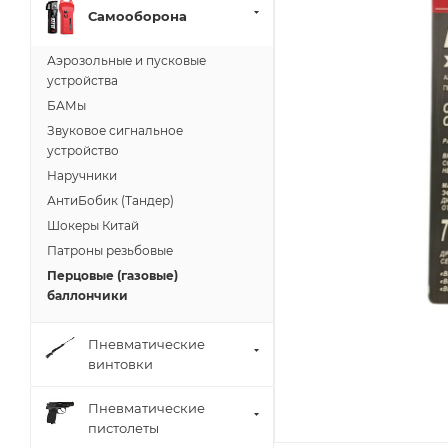
Самооборона
Аэрозольные и пусковые
устройства
БАМы
Звуковое сигнальное
устройство
Наручники
АнтиБобик (Тандер)
Шокеры Китай
Патроны резьбовые
Перцовые (газовые)
баллончики
Пневматические
винтовки
Пневматические
пистолеты