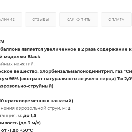
АЛИЧИЕ
ОТЗЫВЫ
КАК КУПИТЬ
ОПЛАТА
З!
баллона является увеличенное в 2 раза содержание к
й моделью Black
.
айных нажатий.
еское вещество, хлорбензальмалонодинитрил, газ "Сир
ум 95% (экстракт натурального жгучего перца) Tc: 2,
аэрозольно-струйный)
(10 кратковременных нажатий)
нения аэрозольной струи, м:
2
танция, м:
до 1,5
вость (до 3 м/с)
:
от -1 до +50°С