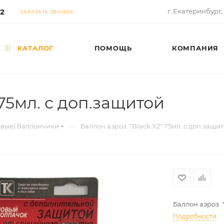
02
г. Екатеринбург,
ЗАКАЗАТЬ ЗВОНОК
КАТАЛОГ
ПОМОЩЬ
КОМПАНИЯ
 75мл. с доп.защитой
—
овые) баллончики
Баллон аэроз. "Black X2" 75мл. с доп.защи
Баллон аэроз. 
Подробности