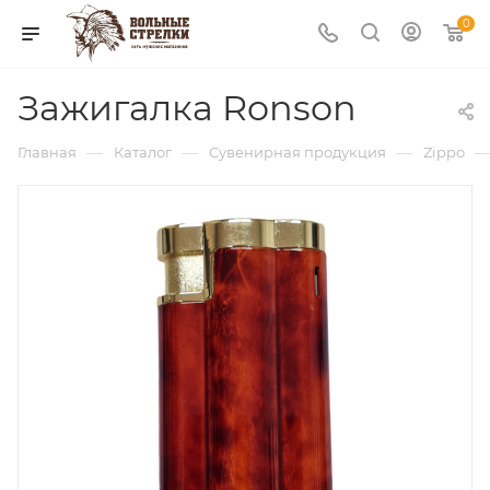
0
Зажигалка Ronson
—
—
—
Главная
Каталог
Сувенирная продукция
Zippo