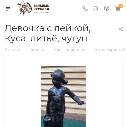
0
Девочка с лейкой,
Куса, литьё, чугун
—
—
—
Главная
Каталог
Коллекционное
Антиквариат / Р