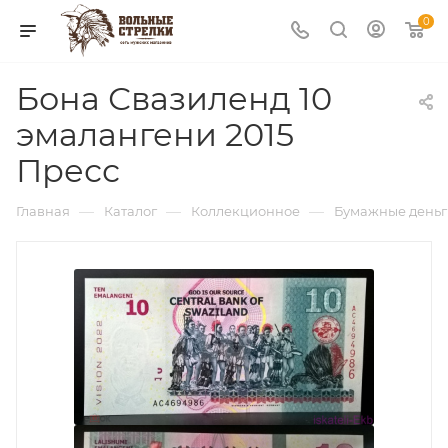
0
Бона Свазиленд 10
эмалангени 2015
Пресс
—
—
—
Главная
Каталог
Коллекционное
Бумажные деньг