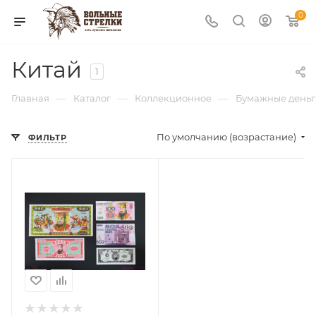
0
Китай
1
—
—
—
Главная
Каталог
Коллекционное
Бумажные деньг
По умолчанию (возрастание)
ФИЛЬТР