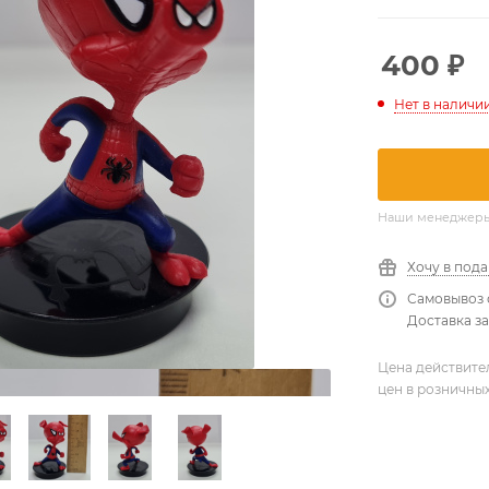
400
₽
Нет в наличи
Наши менеджеры о
Хочу в под
Самовывоз 
Доставка за
Цена действите
цен в розничны