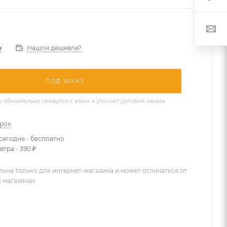
Нашли дешевле?
и
ПОД ЗАКАЗ
бязательно свяжутся с вами и уточнят условия заказа
арок
сегодня - бесплатно
втра - 390 ₽
льна только для интернет-магазина и может отличаться от
х магазинах