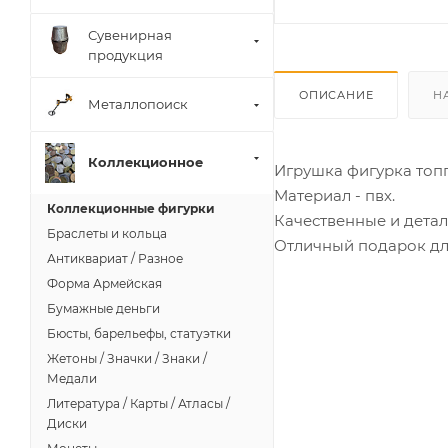
Сувенирная
продукция
ОПИСАНИЕ
Н
Металлопоиск
Коллекционное
Игрушка фигурка топп
Материал - пвх.
Коллекционные фигурки
Качественные и дета
Браслеты и кольца
Отличный подарок дл
Антиквариат / Разное
Форма Армейская
Бумажные деньги
Бюсты, барельефы, статуэтки
Жетоны / Значки / Знаки /
Медали
Литература / Карты / Атласы /
Диски