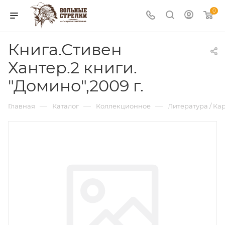
0
Книга.Стивен
Хантер.2 книги.
"Домино",2009 г.
—
—
—
Главная
Каталог
Коллекционное
Литература / Кар