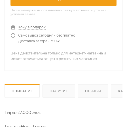
Наши менеджеры обязательно свяжутся с вами и уточнят
условия заказа
Хочу в подарок
Самовывоз сегодня - бесплатно
Доставка завтра - 390 ₽
Цена действительна только для интернет-магазина и
может отличаться от цен в розничных магазинах
ОПИСАНИЕ
НАЛИЧИЕ
ОТЗЫВЫ
КАК
Тираж:7.000 экз.
1 книга:Ночь Грома