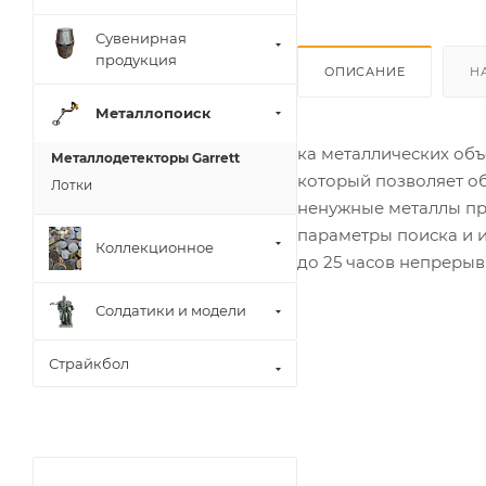
Сувенирная
продукция
ОПИСАНИЕ
Н
Металлопоиск
ка металлических объ
Металлодетекторы Garrett
который позволяет о
Лотки
ненужные металлы пр
параметры поиска и и
Коллекционное
до 25 часов непрерыв
Солдатики и модели
Страйкбол