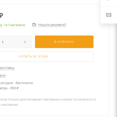
₽
Нашли дешевле?
ии
: 1
в 1 магазине
В КОРЗИНУ
КУПИТЬ В 1 КЛИК
 доставку
арок
сегодня - бесплатно
втра - 390 ₽
льна только для интернет-магазина и может отличаться от
х магазинах