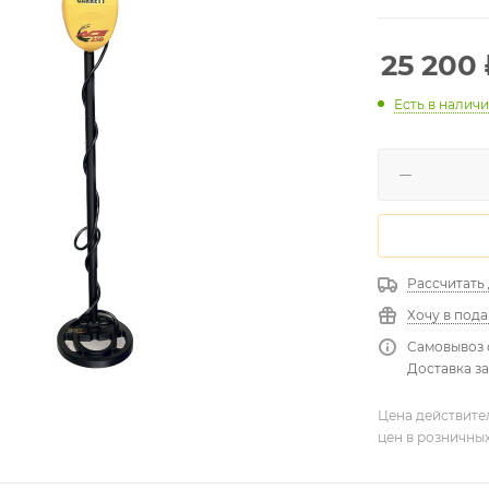
25 200
Есть в налич
Рассчитать
Хочу в под
Самовывоз 
Доставка за
Цена действите
цен в розничны