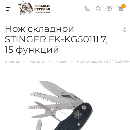
0
Нож складной
STINGER FK-KG5011L7,
15 функций
—
—
—
Главная
Каталог
Ножи
Нож складной STINGER FK-