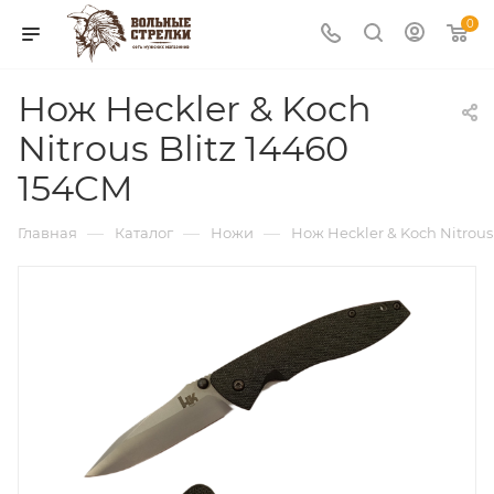
0
Нож Heckler & Koch
Nitrous Blitz 14460
154CM
—
—
—
Главная
Каталог
Ножи
Нож Heckler & Koch Nitrous