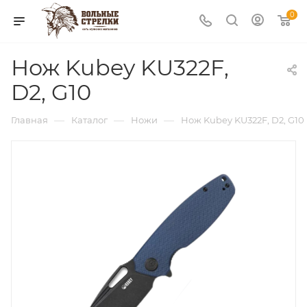
0
Нож Kubey KU322F,
D2, G10
—
—
—
Главная
Каталог
Ножи
Нож Kubey KU322F, D2, G10