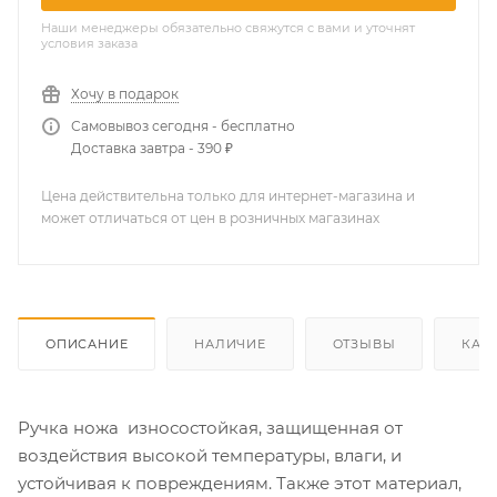
Наши менеджеры обязательно свяжутся с вами и уточнят
условия заказа
Хочу в подарок
Самовывоз сегодня - бесплатно
Доставка завтра - 390 ₽
Цена действительна только для интернет-магазина и
может отличаться от цен в розничных магазинах
ОПИСАНИЕ
НАЛИЧИЕ
ОТЗЫВЫ
КАК
Ручка ножа износостойкая, защищенная от
воздействия высокой температуры, влаги, и
устойчивая к повреждениям. Также этот материал,