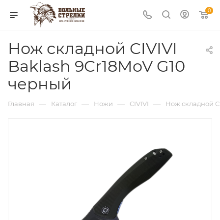
0
Нож складной CIVIVI
Baklash 9Cr18MoV G10
черный
—
—
—
—
Главная
Каталог
Ножи
CIVIVI
Нож складной CI