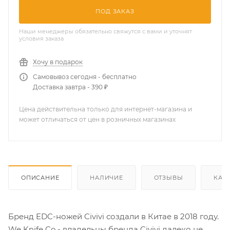
ПОД ЗАКАЗ
Наши менеджеры обязательно свяжутся с вами и уточнят
условия заказа
Хочу в подарок
Самовывоз сегодня - бесплатно
Доставка завтра - 390 ₽
Цена действительна только для интернет-магазина и
может отличаться от цен в розничных магазинах
ОПИСАНИЕ
НАЛИЧИЕ
ОТЗЫВЫ
КАК
Бренд EDC-ножей Civivi создали в Китае в 2018 году.
We Knife Co - владельцы бренда Civivi далеко не