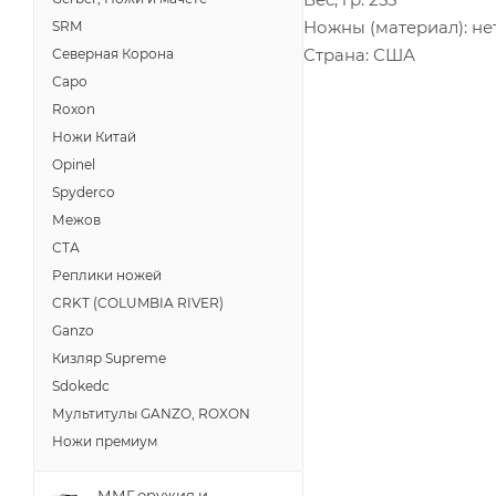
Ножны (материал): не
SRM
Страна: США
Северная Корона
Саро
Roxon
Ножи Китай
Opinel
Spyderco
Межов
СТА
Реплики ножей
CRKT (COLUMBIA RIVER)
Ganzo
Кизляр Supreme
Sdokedc
Мультитулы GANZO, ROXON
Ножи премиум
ММГ оружия и