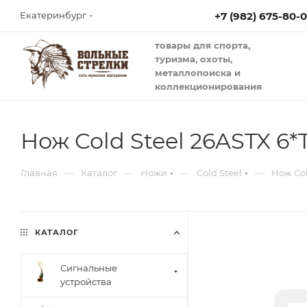
+7 (982) 675-80-
Екатеринбург
товары для спорта,
туризма, охоты,
металлопоиска и
коллекционирования
Нож Cold Steel 26ASTX 6*T
—
—
—
—
Главная
Каталог
Ножи
Cold Steel
Нож Col
КАТАЛОГ
Сигнальные
устройства