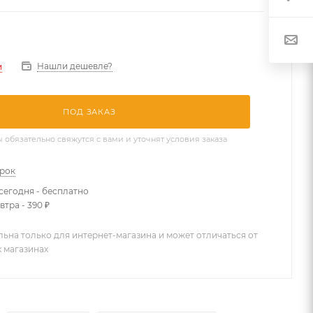
Нашли дешевле?
и
ПОД ЗАКАЗ
бязательно свяжутся с вами и уточнят условия заказа
арок
сегодня - бесплатно
втра - 390 ₽
льна только для интернет-магазина и может отличаться от
х магазинах