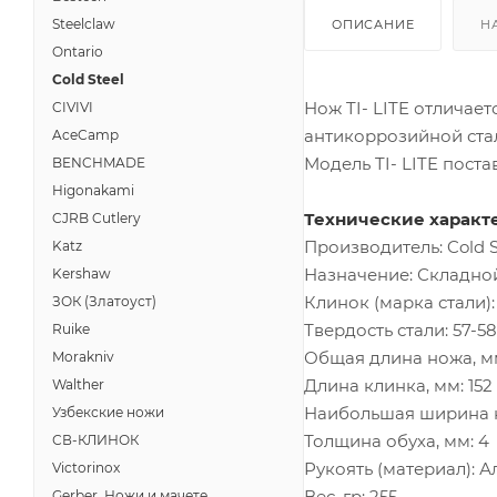
Steelclaw
ОПИСАНИЕ
Н
Ontario
Cold Steel
Нож TI- LITE отличае
CIVIVI
антикоррозийной стал
AceCamp
Модель TI- LITE пост
BENCHMADE
Higonakami
Технические характ
CJRB Cutlery
Производитель: Cold S
Katz
Назначение: Складно
Kershaw
Клинок (марка стали)
ЗОК (Златоуст)
Твердость стали: 57-5
Ruike
Общая длина ножа, мм
Morakniv
Длина клинка, мм: 152
Walther
Наибольшая ширина к
Узбекские ножи
Толщина обуха, мм: 4
СВ-КЛИНОК
Рукоять (материал): 
Victorinox
Вес, гр: 255
Gerber, Ножи и мачете