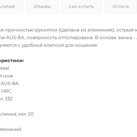
АЛИЧИЕ
ОТЗЫВЫ
КАК КУПИТЬ
ОПЛАТА
тся прочностью рукоятки (сделана из алюминия), острый
и AUS-8A, поверхность отполирована. В основе замка - 
авляется с удобной клипсой для ношения.
еристики:
teel
й нож
: AUS-8A
8 HRC
: 332
линка, мм: 20
Алюминий