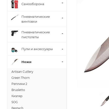
Самооборона
Пневматические
винтовки
Пневматические
пистолеты
Пули и аксессуары
Ножи
Artisan Cutlery
Green Thorn
Реплики 2
Brusletto
Кизляр
SOG
Bestech