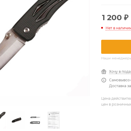
1 200
₽
Нет в наличи
Наши менеджеры о
Хочу в под
Самовывоз 
Доставка за
Цена действите
цен в розничны