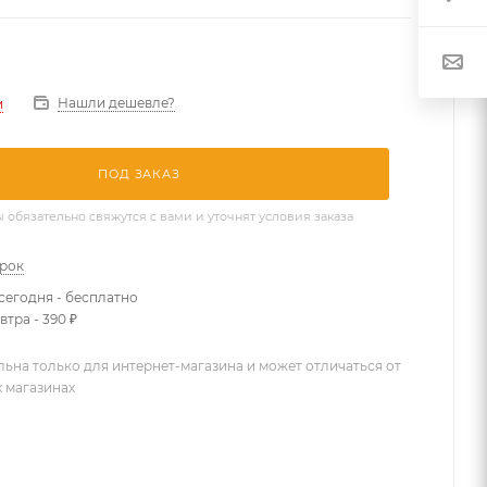
Нашли дешевле?
и
ПОД ЗАКАЗ
бязательно свяжутся с вами и уточнят условия заказа
арок
сегодня - бесплатно
втра - 390 ₽
льна только для интернет-магазина и может отличаться от
х магазинах