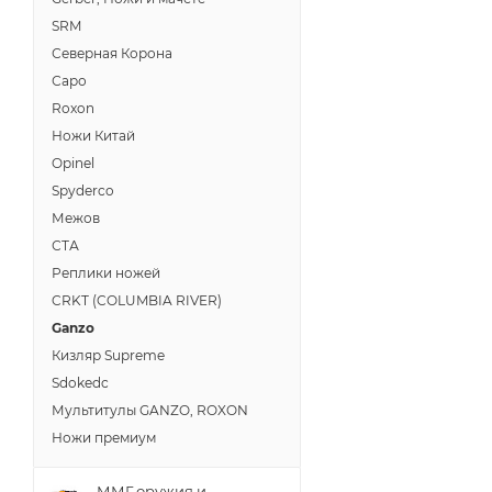
SRM
Северная Корона
Саро
Roxon
Ножи Китай
Opinel
Spyderco
Межов
СТА
Реплики ножей
CRKT (COLUMBIA RIVER)
Ganzo
Кизляр Supreme
Sdokedc
Мультитулы GANZO, ROXON
Ножи премиум
ММГ оружия и