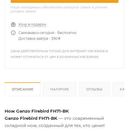
Наши менеджеры обязательно свяжутся с вами и уточнят
условия заказа
Хочу в подарок
Самовывоз сегодня - бесплатно
Доставка завтра - 390 ₽
Цена действительна только для интернет-магазина и
может отличаться от цен в розничных магазинах
ОПИСАНИЕ
НАЛИЧИЕ
ОТЗЫВЫ
КАК
Нож Ganzo Firebird FH71-BK
Ganzo Firebird FH71-BK
— это современный
складной нож, созданный для тех, кто ценит