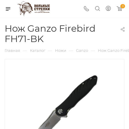
0
Нож Ganzo Firebird
FH71-BK
—
—
—
—
Главная
Каталог
Ножи
Ganzo
Нож Ganzo Fire