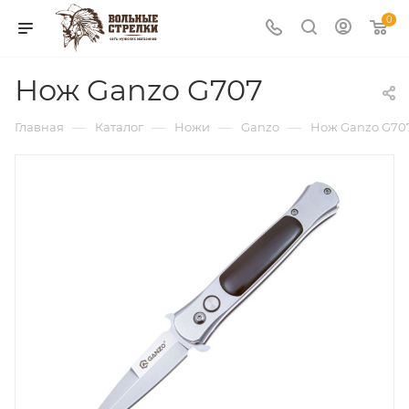
0
Нож Ganzo G707
—
—
—
—
Главная
Каталог
Ножи
Ganzo
Нож Ganzo G70