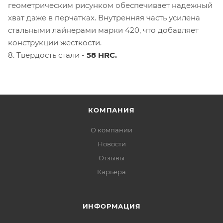
геометрическим рисунком обеспечивает надежный
хват даже в перчатках. Внутренняя часть усилена
стальными лайнерами марки 420, что добавляет
конструкции жесткости.
8. Твердость стали -
58 HRC.
КОМПАНИЯ
О компании
Новости
Отзывы
Карьера
ИНФОРМАЦИЯ