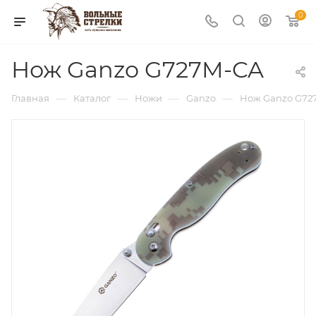
0
Нож Ganzo G727M-CA
—
—
—
—
Главная
Каталог
Ножи
Ganzo
Нож Ganzo G72