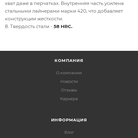
хват даже в перчатках. Внутренняя часть усилена
стальными лайнерами марки 420, что добавляет
конструкции жесткости.
8. Твердость стали -
58 HRC.
КОМПАНИЯ
О компании
Новости
Отзывы
Карьера
ИНФОРМАЦИЯ
Блог