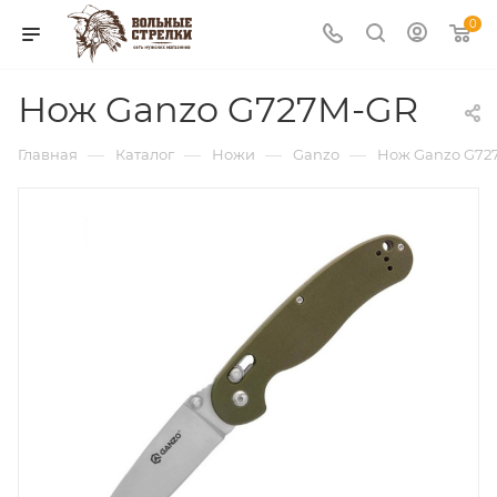
0
Нож Ganzo G727M-GR
—
—
—
—
Главная
Каталог
Ножи
Ganzo
Нож Ganzo G72