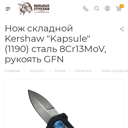
0
Нож складной
Kershaw "Kapsule"
(1190) cталь 8Cr13MoV,
рукоять GFN
—
—
—
—
Главная
Каталог
Ножи
Kershaw
Нож складной 