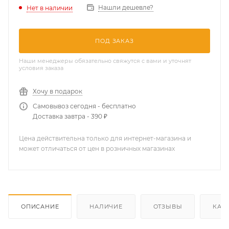
Нашли дешевле?
Нет в наличии
ПОД ЗАКАЗ
Наши менеджеры обязательно свяжутся с вами и уточнят
условия заказа
Хочу в подарок
Самовывоз сегодня - бесплатно
Доставка завтра - 390 ₽
Цена действительна только для интернет-магазина и
может отличаться от цен в розничных магазинах
ОПИСАНИЕ
НАЛИЧИЕ
ОТЗЫВЫ
КАК